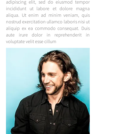
adipiscing elit, sed do eiusmod tempor
incididunt ut labore et dolore magna
aliqua. Ut enim ad minim veniam, quis
nostrud exercitation ullamco laboris nisi ut
aliquip ex ea commodo consequat. Duis
aute irure dolor in reprehenderit in
voluptate velit esse cillum