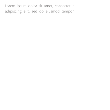
Lorem ipsum dolor sit amet, consectetur
adipiscing elit, sed do eiusmod tempor
incididunt ut labore et dolore magna
aliqua. Ut enim ad minim veniam, quis
nostrud exercitation ullamco laboris nisi ut
aliquip ex ea commodo consequat. Duis
aute irure dolor in reprehenderit in
voluptate velit esse cillum
LITTLE TATER TOT
FOUNDER | WRITER | DIRECTOR
Lorem ipsum dolor sit amet, consectetur
adipiscing elit, sed do eiusmod tempor
incididunt ut labore et dolore magna
aliqua. Ut enim ad minim veniam, quis
nostrud exercitation ullamco laboris nisi ut
aliquip ex ea commodo consequat. Duis
aute irure dolor in reprehenderit in
voluptate velit esse cillum dolore eu fugiat