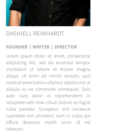
DASHIELL REINHARDT
FOUNDER | WRITER | DIRECTOR
Lorem ipsum dolor sit amet, consectetur
adipiscing elit, sed do eiusmod tempor
incididunt ut labore et dolore magna
aliqua. Ut enim ad minim veniam, quis
nostrud exercitation ullamco laboris nisi ut
aliquip ex ea commodo consequat. Duis
aute irure dolor in reprehenderit in
voluptate velit esse cillum dolore eu fugiat
nulla pariatur. Excepteur sint occaecat
cupidatat non proident, sunt in culpa qui
officia deserunt mollit anim id est
laborum.